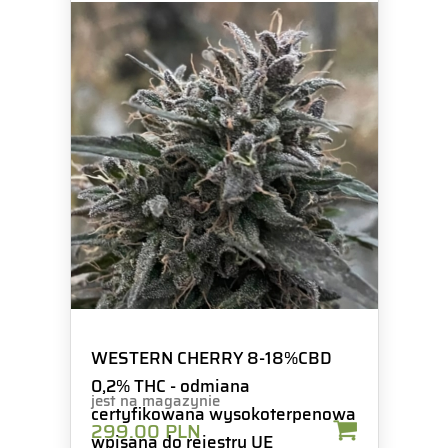
WESTERN CHERRY 8-18%CBD
0,2% THC - odmiana
jest na magazynie
certyfikowana wysokoterpenowa
299.00
PLN
wpisana do rejestru UE