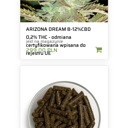
ARIZONA DREAM 8-12%CBD
0,2% THC - odmiana
jest na magazynie
certyfikowana wpisana do
299.00
PLN
rejestru UE