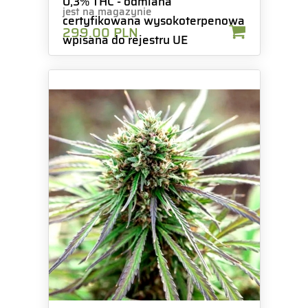
0,3% THC - odmiana
jest na magazynie
certyfikowana wysokoterpenowa
299.00
PLN
wpisana do rejestru UE