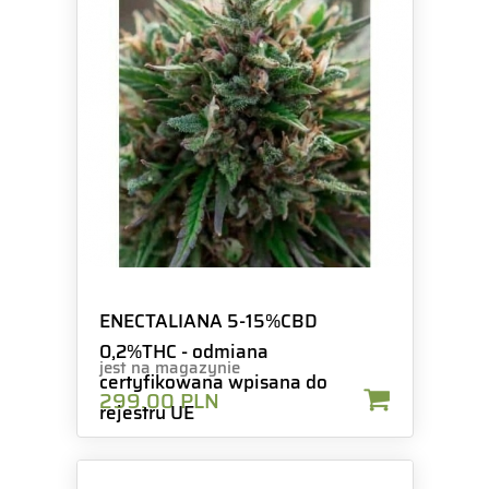
ENECTALIANA 5-15%CBD
0,2%THC - odmiana
jest na magazynie
certyfikowana wpisana do
299.00
PLN
rejestru UE