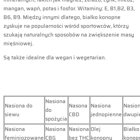
mangan, wapń, potas i fosfor. Witaminy: E, B1,B2, B3,
B6, B9. Między innymi dlatego, białko konopne
zyskuje na popularności wśród sportowców, którzy
szukają naturalnych sposobów na zwiększenie masy
mięśniowej.
Są także idealne dla wegan i wegetarian.
Nasiona
Nasiona do
Nasona
Nasiona
Nasio
do
siewu
CBD
jednopienne
dwupi
spożycia
Nasiona
Nasiona
Nasiona
Olej
Białko
feminiozowane
CBG
bez THC
konopny
konop