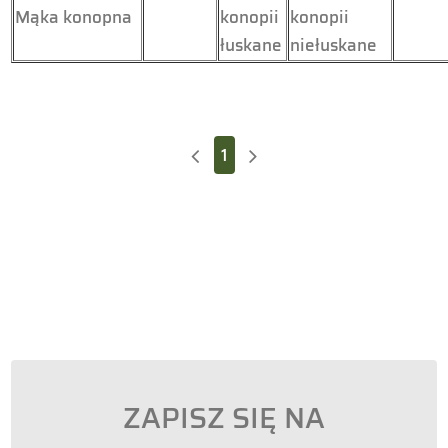
Mąka konopna
konopii
konopii
łuskane
niełuskane
1
ZAPISZ SIĘ NA