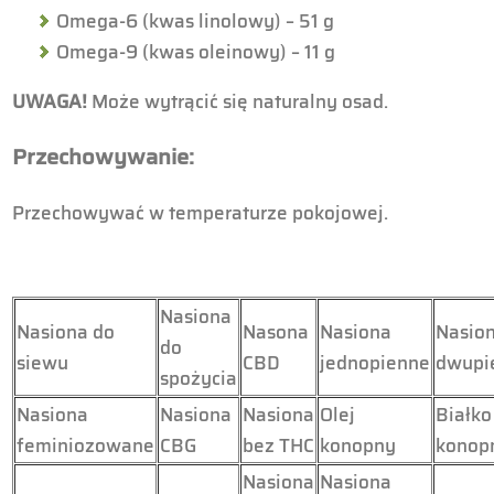
Omega-6 (kwas linolowy) – 51 g
Omega-9 (kwas oleinowy) – 11 g
UWAGA!
Może wytrącić się naturalny osad.
Przechowywanie:
Przechowywać w temperaturze pokojowej.
Nasiona
Nasiona do
Nasona
Nasiona
Nasio
do
siewu
CBD
jednopienne
dwupi
spożycia
Nasiona
Nasiona
Nasiona
Olej
Białko
feminiozowane
CBG
bez THC
konopny
konop
Nasiona
Nasiona