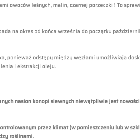
 owoców leśnych, malin, czarnej porzeczki ! To sprawia
ypada na okres od końca września do początku październi
aka, ponieważ odstępy między węzłami umożliwiają dosk
nia i ekstrakcji oleju.
anych nasion konopi siewnych niewątpliwie jest nowości
 kontrolowanym przez klimat (w pomieszczeniu lub w szk
zy roślinami.