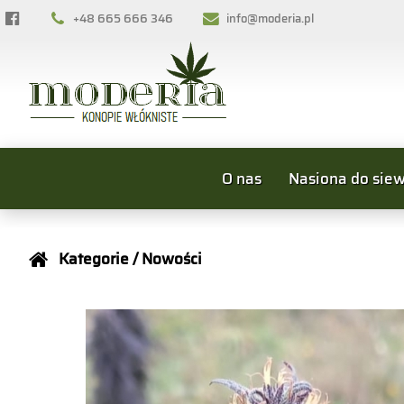
+48 665 666 346
info@moderia.pl
O nas
Nasiona do sie
Kategorie
/ Nowości