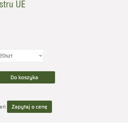
stru UE
ień