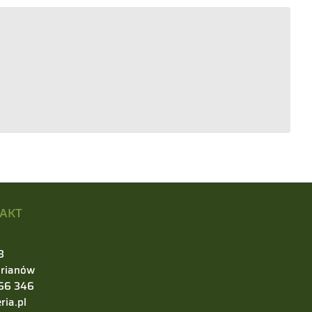
AKT
3
rianów
66 346
ia.pl