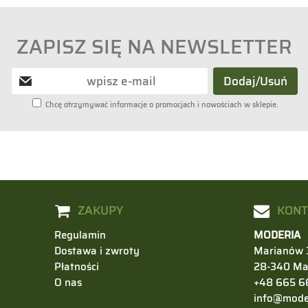
ZAPISZ SIĘ NA NEWSLETTER
Chcę otrzymywać informacje o promocjach i nowościach w sklepie.
ZAKUPY
KONT
Regulamin
MODERIA
Dostawa i zwroty
Marianów 
Płatności
28-340 Ma
O nas
+48 665 6
info@moder