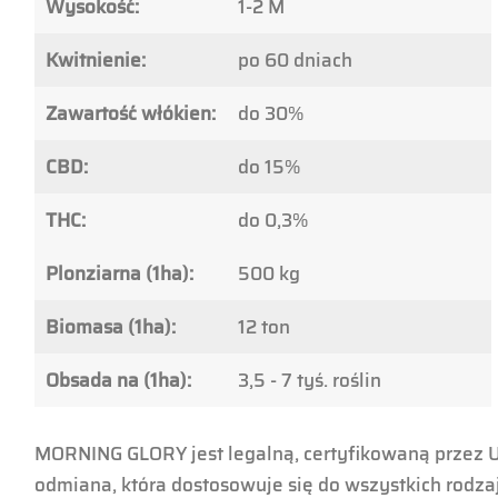
Wysokość:
1-2 M
Kwitnienie:
po 60 dniach
Zawartość włókien:
do 30%
CBD:
do 15%
THC:
do 0,3%
Plonziarna (1ha):
500 kg
Biomasa (1ha):
12 ton
Obsada na (1ha):
3,5 - 7 tyś. roślin
MORNING GLORY jest legalną, certyfikowaną przez 
odmiana, która dostosowuje się do wszystkich rodzaj